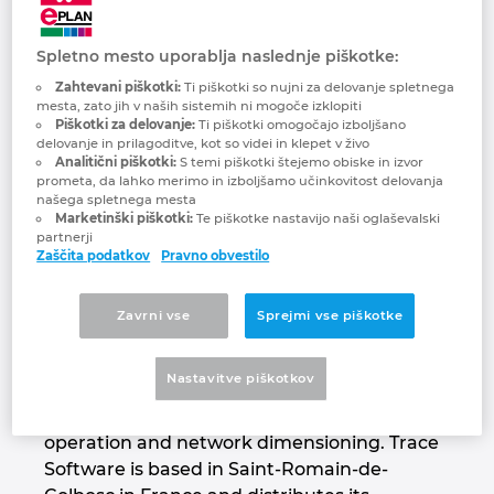
Trace Software
Brunej
Gradbena tehnologija
Konfiguracije
PDM / PLM Integration
Spletno mesto uporablja naslednje piškotke:
International
Bulgarija
Zahtevani piškotki:
Ti piškotki so nujni za delovanje spletnega
Izkušnje uporabnikov
EPLAN Data Portal
mesta, zato jih v naših sistemih ni mogoče izklopiti
Češka Republika
Piškotki za delovanje:
Ti piškotki omogočajo izboljšano
delovanje in prilagoditve, kot so videi in klepet v živo
EPLAN Education za šole
Analitični piškotki:
S temi piškotki štejemo obiske in izvor
Čile
prometa, da lahko merimo in izboljšamo učinkovitost delovanja
našega spletnega mesta
EPLAN Education za študente
Marketinški piškotki:
Te piškotke nastavijo naši oglaševalski
Danska
partnerji
Zaščita podatkov
Pravno obvestilo
EPLAN Collaboration Apps
Trace Software International is a company
Filipini
that has been developing software solutions
Zavrni vse
Sprejmi vse piškotke
for the electrical engineering for over 30
Finska
years. It has an unique expertise in the
Nastavitve piškotkov
design and calculation of electrical and
Francija
photovoltaic installations, from design to
operation and network dimensioning. Trace
Grčija
Software is based in Saint-Romain-de-