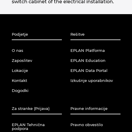
Singapur
switch cabinet of the electrical installation.
Slovaška
Slovenija
Podjetje
Rešitve
Srbija
O nas
EPLAN Platforma
Zaposlitev
EPLAN Education
Španija
Lokacije
EPLAN Data Portal
Švedska
Kontakt
Izkušnje uporabnikov
Dogodki
Švica
Tajska
Za stranke (Prijava)
Pravne informacije
Turčija
EPLAN Tehnična
Pravno obvestilo
podpora