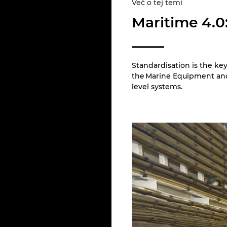
Več o tej temi
Maritime 4.0:
Standardisation is the ke
the Marine Equipment and 
level systems.