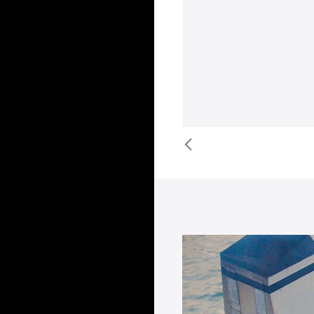
y. With EPLAN software, data
his data consistency has
 shipbuilding is supported in