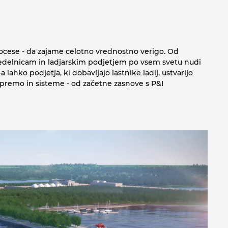
rocese - da zajame celotno vrednostno verigo. Od
djedelnicam in ladjarskim podjetjem po vsem svetu nudi
hko podjetja, ki dobavljajo lastnike ladij, ustvarijo
opremo in sisteme - od začetne zasnove s P&I