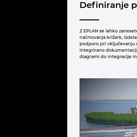
Definiranje p
Z EPLAN se lahko zanesete
načrtovanja križark, izde
podporo pri vključevanju n
integrirano dokumentacijo
diagrami do integracije in 