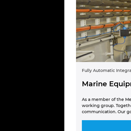
Fully Automatic Integr
Marine Equi
As a member of the Me
working group. Togeth
communication. Our goa