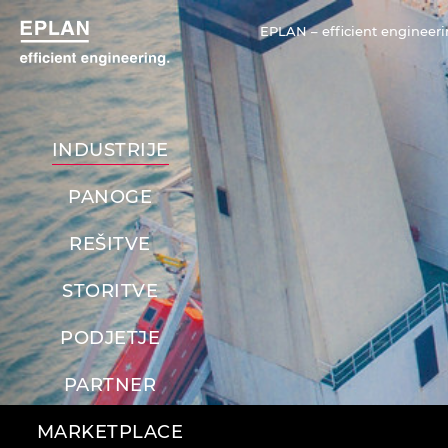
EPLAN – efficient engineeri
INDUSTRIJE
PANOGE
REŠITVE
STORITVE
PODJETJE
PARTNER
MARKETPLACE