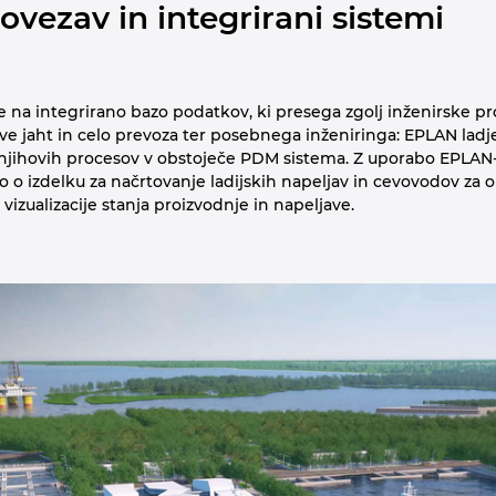
ovezav in integrirani sistemi
 na integrirano bazo podatkov, ki presega zgolj inženirske p
lave jaht in celo prevoza ter posebnega inženiringa: EPLAN la
jihovih procesov v obstoječe PDM sistema. Z uporabo EPLAN-a la
 o izdelku za načrtovanje ladijskih napeljav in cevovodov za 
vizualizacije stanja proizvodnje in napeljave.