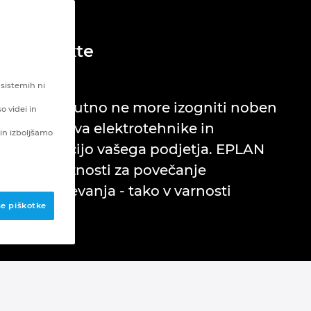
iške objekte
 sistemih ni
ki se jim trenutno ne more izogniti noben
o videi in
rirana zasnova elektrotehnike in
in izboljšamo
vtomatizacijo vašega podjetja. EPLAN
vite priložnosti za povečanje
a in vzdrževanja - tako v varnosti
se piškotke