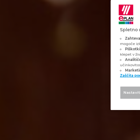
Spletno 
Zahteva
mogoče izk
Piškotki
klepet v ži
Analitič
učinkovito
Marketin
Zaščita p
Nastavi