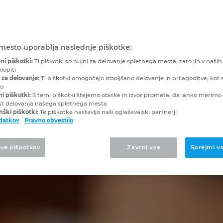
mesto uporablja naslednje piškotke:
ni piškotki:
Ti piškotki so nujni za delovanje spletnega mesta, zato jih v naših
lopiti
 za delovanje:
Ti piškotki omogočajo izboljšano delovanje in prilagoditve, kot s
vo
ni piškotki:
S temi piškotki štejemo obiske in izvor prometa, da lahko merimo 
st delovanja našega spletnega mesta
ški piškotki:
Te piškotke nastavijo naši oglaševalski partnerji
odatkov
Pravno obvestilo
tve piškotkov
Zavrni vse
Sprejmi v