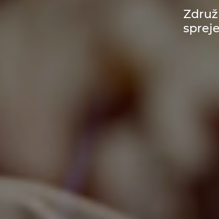
Združ
sprej