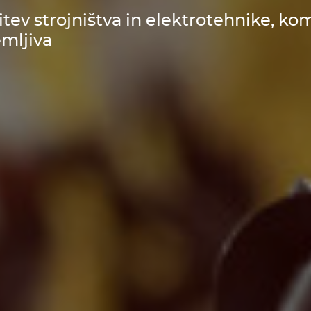
itev strojništva in elektrotehnike, k
emljiva