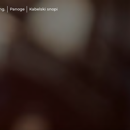
ng.
Panoge
Kabelski snopi