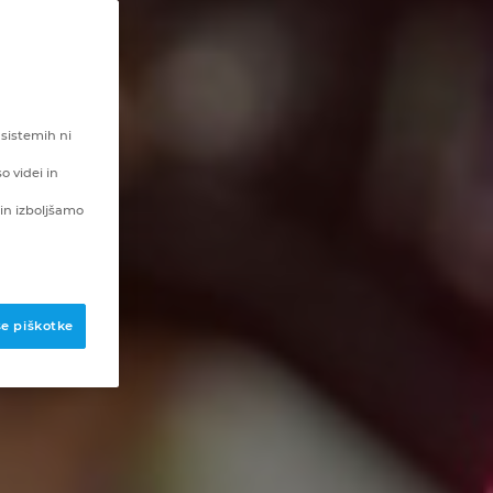
 sistemih ni
o videi in
in izboljšamo
se piškotke