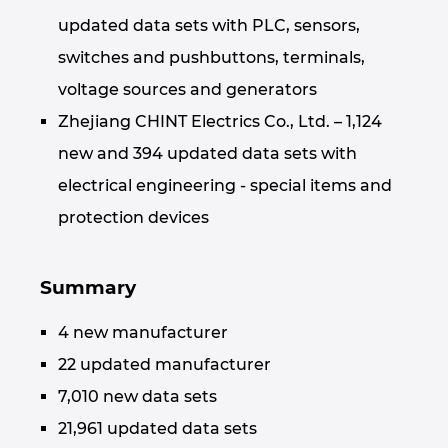
Ukraina
updated data sets with PLC, sensors,
switches and pushbuttons, terminals,
Združene Države
voltage sources and generators
Združeni Arabski Emirati
Zhejiang CHINT Electrics Co., Ltd. – 1,124
new and 394 updated data sets with
Združeno kraljestvo
electrical engineering - special items and
protection devices
Summary
4 new manufacturer
22 updated manufacturer
7,010 new data sets
21,961 updated data sets