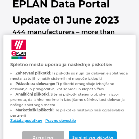
EPLAN Data Portal
Brunej
Gradbena tehnologija
Konfiguracije
PDM / PLM Integration
Update 01 June 2023
Bulgarija
Izkušnje uporabnikov
EPLAN Data Portal
444 manufacturers – more than
Češka Republika
1,440,000 data sets
EPLAN Education za šole
Čile
EPLAN Education za študente
444 manufacturers and more than
Spletno mesto uporablja naslednje piškotke:
Danska
1,440,000 data sets are available with the
EPLAN Collaboration Apps
Zahtevani piškotki:
Ti piškotki so nujni za delovanje spletnega
update June 06, 2023.
mesta, zato jih v naših sistemih ni mogoče izklopiti
Filipini
Piškotki za delovanje:
Ti piškotki omogočajo izboljšano
delovanje in prilagoditve, kot so videi in klepet v živo
Analitični piškotki:
S temi piškotki štejemo obiske in izvor
New manufacturer catalogs
Finska
prometa, da lahko merimo in izboljšamo učinkovitost delovanja
našega spletnega mesta
Marketinški piškotki:
Te piškotke nastavijo naši oglaševalski
Invertek Drives Ltd. – 37 new data sets
Francija
partnerji
with converters
Zaščita podatkov
Pravno obvestilo
Grčija
Nanjing New Power Electric Technology
Zavrni vse
Sprejmi vse piškotke