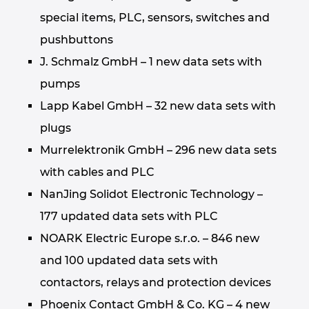
special items, PLC, sensors, switches and
Nemčija
pushbuttons
J. Schmalz GmbH – 1 new data sets with
Nizozemska
pumps
Norveška
Lapp Kabel GmbH – 32 new data sets with
plugs
Nova Zelandija
Murrelektronik GmbH – 296 new data sets
Peru
with cables and PLC
NanJing Solidot Electronic Technology –
Polska
177 updated data sets with PLC
NOARK Electric Europe s.r.o. – 846 new
Portugalska
and 100 updated data sets with
Romunija
contactors, relays and protection devices
Phoenix Contact GmbH & Co. KG – 4 new