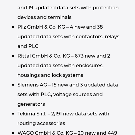
Singapur
and 19 updated data sets with protection
Slovaška
devices and terminals
Pilz GmbH & Co. KG – 4 new and 38
Slovenija
updated data sets with contactors, relays
and PLC
Srbija
Rittal GmbH & Co. KG – 673 new and 2
Španija
updated data sets with enclosures,
housings and lock systems
Švedska
Siemens AG – 15 new and 3 updated data
Švica
sets with PLC, voltage sources and
generators
Tajska
Tekima S.r.l. – 2,191 new data sets with
routing accessories
Turčija
WAGO GmbH & Co. KG – 20 new and 449