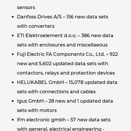
sensors
Kanada
Danfoss Drives A/S – 156 new data sets
Kitajska
with converters
ETI Elektroelement d.o.o. – 386 new data
Kitajska Tajvan
sets with enclosures and miscellaeous
Fuji Electric FA Components Co., Ltd. – 922
Kolumbija
new and 5,602 updated data sets with
Litva
contactors, relays and protection devices
HELUKABEL GmbH – 15,078 updated data
Luksemburg
sets with connections and cables
Madžarska
Igus GmbH – 28 new and 1 updated data
sets with motors
Malezija
ifm electronic gmbh – 57 new data sets
Mehika
with general, electrical engineering -