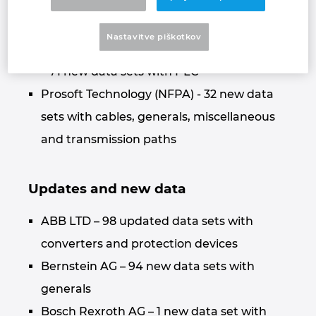
Co., Ltd. – 116 new data sets with sensors,
Hrvaška
switches and pushbuttons
Nastavitve piškotkov
Shenzhen WELLAUTO Technology Co., Ltd.
Indija
– 71 new data sets with PLC
Indonezija
Prosoft Technology (NFPA) - 32 new data
sets with cables, generals, miscellaneous
Irska
and transmission paths
Italija
Updates and new data
Izrael
ABB LTD – 98 updated data sets with
Japonska
converters and protection devices
Bernstein AG – 94 new data sets with
Južna Afrika
generals
Južna Koreja
Bosch Rexroth AG – 1 new data set with