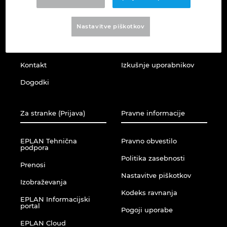
Brunej
O nas
EPLAN Platforma
Gradbena tehnologija
Konfiguracije
PDM / PLM Integration
Nastavitve piškotkov
Bulgarija
Zaposlitev
EPLAN Education
Izkušnje uporabnikov
EPLAN Data Portal
Lokacije
EPLAN Data Portal
Češka Republika
Kontakt
Izkušnje uporabnikov
EPLAN Education za šole
Čile
Dogodki
EPLAN Education za študente
Danska
Za stranke (Prijava)
Pravne informacije
EPLAN Collaboration Apps
Filipini
EPLAN Tehnična
Pravno obvestilo
podpora
Politika zasebnosti
Finska
Prenosi
Nastavitve piškotkov
Izobraževanja
Francija
Kodeks ravnanja
EPLAN Informacijski
portal
Pogoji uporabe
Grčija
EPLAN Cloud