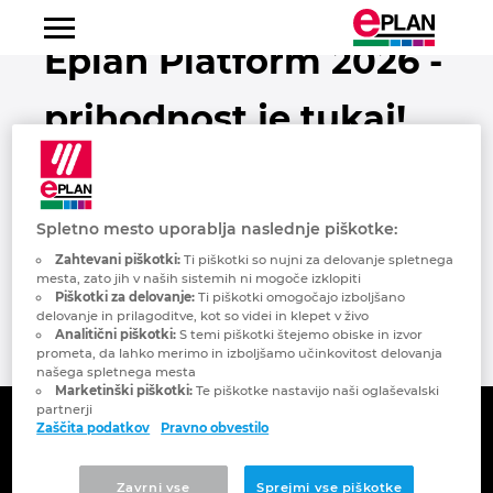
Eplan Platform 2026 -
Strojegradnja
Integrirana vrednostna veriga
Avtomatizacija
EPLAN Platforma
Fluid Power Engineering
Frequently Asked Questions
Svetovanja
Portret
O nas
Odkrijte EPLAN
prihodnost je tukaj!
Albanija
Proizvodnja stikalnih omar
Elektroinženiring
EPLAN Electric P8
Portfelj svetovanj
EPLAN Upravni odbor
Kariera
Pridružite se nam
Svet mehatronike
Argentina
Proizvajalci naprav
Fluidni inženiring
EPLAN Pro Panel
Izobraževanja
Novice
Avstralija
Spletno mesto uporablja naslednje piškotke:
Eplan članek v reviji Svet mehatronike -
Avtomobilska industrija
Kabelski snopi
EPLAN Smart Production
Spletni seminarji
Tisk
Zahtevani piškotki:
Ti piškotki so nujni za delovanje spletnega
september 2025
Avstrija
mesta, zato jih v naših sistemih ni mogoče izklopiti
Piškotki za delovanje:
Ti piškotki omogočajo izboljšano
Prehrambena industrija
Procesni inženiring
EPLAN Preplanning
Rešitve za stranke
Friedhelm Loh Group
delovanje in prilagoditve, kot so videi in klepet v živo
Dostop do članka
Belgija
Analitični piškotki:
S temi piškotki štejemo obiske in izvor
prometa, da lahko merimo in izboljšamo učinkovitost delovanja
Procesna industrija
EI&C inženiring
EPLAN Engineering Configuration
Tehnična podpora
Lokacije
našega spletnega mesta
Bosna in Hercegovina
Marketinški piškotki:
Te piškotke nastavijo naši oglaševalski
partnerji
Energetika
Servis in vzdrževanje
EPLAN Cable proD
Prenos
Kontakt
Zaščita podatkov
Pravno obvestilo
Brazilija
Podjetje
Rešitve
Pomorska industrija
Avtomatizacija stavb
EPLAN Harness proD
EPLAN Experience
Trust Center
Zavrni vse
Sprejmi vse piškotke