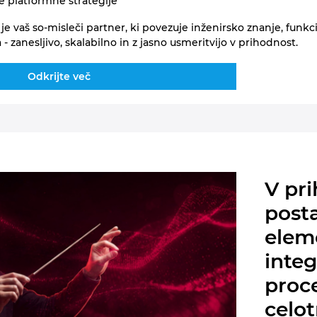
e platformne strategije
je vaš so‑misleči partner, ki povezuje inženirsko znanje, fun
 zanesljivo, skalabilno in z jasno usmeritvijo v prihodnost.
Odkrijte več
V pr
posta
elem
integ
proce
celo