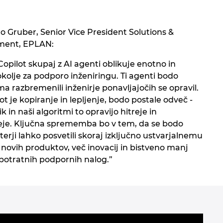
o Gruber, Senior Vice President Solutions &
ment, EPLAN:
pilot skupaj z AI agenti oblikuje enotno in
okolje za podporo inženiringu. Ti agenti bodo
 razbremenili inženirje ponavljajočih se opravil.
ot je kopiranje in lepljenje, bodo postale odveč -
k in naši algoritmi to opravijo hitreje in
veje. Ključna sprememba bo v tem, da se bodo
erji lahko posvetili skoraj izključno ustvarjalnemu
 novih produktov, več inovacij in bistveno manj
potratnih podpornih nalog.”