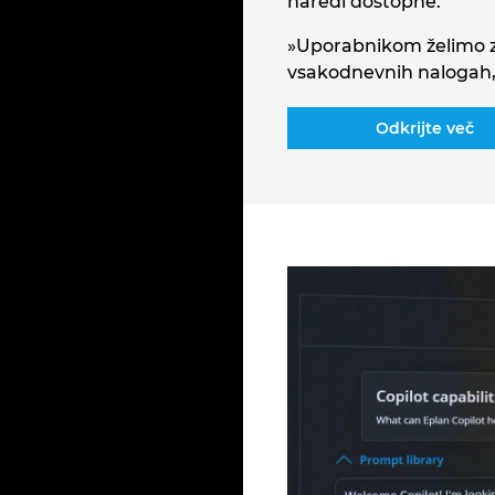
naredi dostopne.
»Uporabnikom želimo z
vsakodnevnih nalogah,«
Odkrijte več