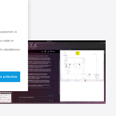
 sistemih ni
o videi in
in izboljšamo
se piškotke