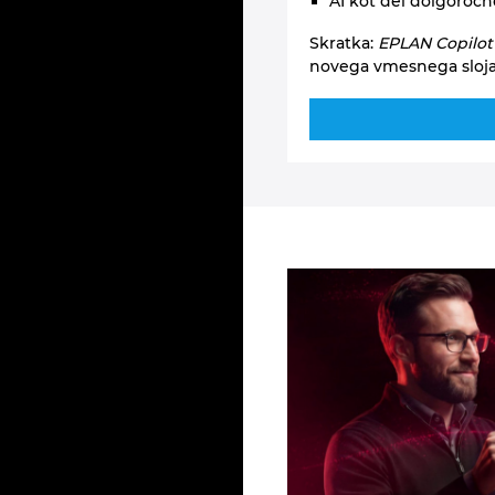
AI kot del dolgoročn
Skratka:
EPLAN Copilot
novega vmesnega sloja -