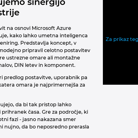
ujemo sinergijo
trije
vit na osnovi Microsoft Azure
zuje, kako lahko umetna inteligenca
Za prikaz te
eniring. Predstavlja koncept, v
modejno pripravil celotno postavitev
ire ustrezne omare ali montažne
nalov, DIN letev in komponent.
ri predlog postavitve, uporabnik pa
 katera omara je najprimernejša za
ujejo, da bi tak pristop lahko
 prihranek časa. Gre za področje, ki
ptni fazi - jasno nakazana smer
ni nujno, da bo neposredno prerasla