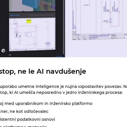
istop, ne le AI navdušenje
o uporabo umetne inteligence je nujna vzpostavitev povezav. N
stop, ki AI umešča neposredno v jedro inženirskega procesa:
sloj med uporabnikom in inženirsko platformo
tner, ne kot odločevalec
nsistentni podatkovni osnovi