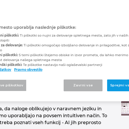
pilot
 načrtovanju
mesto uporablja naslednje piškotke:
ni piškotki:
Ti piškotki so nujni za delovanje spletnega mesta, zato jih v naših
lopiti
 za delovanje:
Ti piškotki omogočajo izboljšano delovanje in prilagoditve, kot s
 AI rešitev za električno
vo
ni piškotki:
S temi piškotki štejemo obiske in izvor prometa, da lahko merimo 
st delovanja našega spletnega mesta
ški piškotki:
Te piškotke nastavijo naši oglaševalski partnerji
odatkov
Pravno obvestilo
PLAN rešitev, ki temelji na umetni inteligenci.
tve piškotkov
Zavrni vse
Sprejmi v
 Platformo in deluje kot povezovalni element
emi.
da naloge oblikujejo v naravnem jeziku in
o uporabljajo na povsem intuitiven način. To
reba poznati vseh funkcij - AI jih preprosto