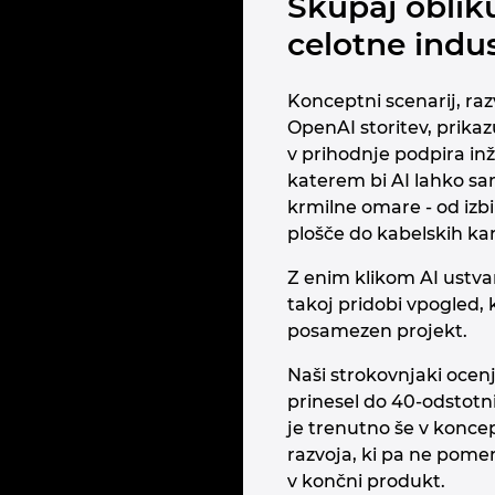
Skupaj oblik
celotne indus
Konceptni scenarij, raz
OpenAI storitev, prika
v prihodnje podpira inž
katerem bi AI lahko sa
krmilne omare - od izb
plošče do kabelskih ka
Z enim klikom AI ustva
takoj pridobi vpogled,
posamezen projekt.
Naši strokovnjaki ocenj
prinesel do 40‑odstotni
je trenutno še v konce
razvoja, ki pa ne pome
v končni produkt.