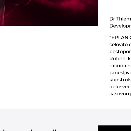
Dr Thiem
Develop
“EPLAN Co
celovito 
postopoma
Rutine, k
računalni
zaneslji
konstrukt
delu: več
časovno 