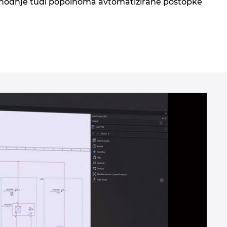
rihodnje tudi popolnoma avtomatizirane postopke