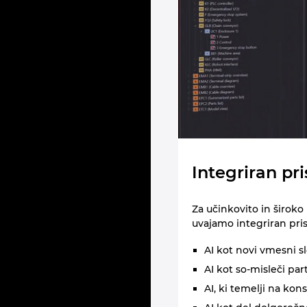
Integriran pr
Za učinkovito in širok
uvajamo integriran pri
AI kot novi vmesni 
AI kot so‑misleči par
AI, ki temelji na ko