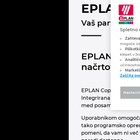
EPLAN Co
Vaš partner pri
Spletno 
Zahteva
mogoče izk
Piškotki
EPLAN ponuja
klepet v ži
Analitič
načrtovanje
učinkovito
Marketin
Zaščita p
EPLAN Copilot je prva E
Nastavi
Integrirana je v EPLAN
med posameznimi sist
Uporabnikom omogoča, 
tako programsko oprem
pomeni, da vam ni več t